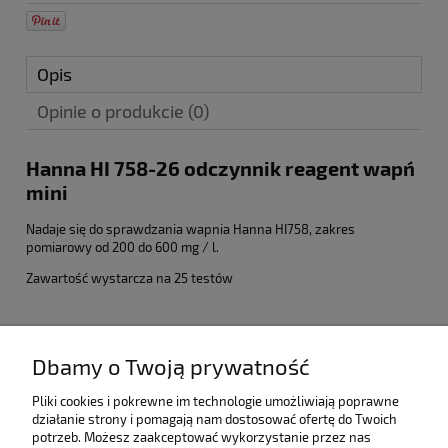
Opis
Opinie o produkcie (0)
Hanna HI 758-26 odczynnik reagent wapń
mini
Nadaje się do sprawdzania wapnia Hanna HI758, zakres
pomiarowy od 200 do 600 mg / l.
Zawartość wystarcza na 25 testów
Pomoc
Dbamy o Twoją prywatność
Moje konto
Pliki cookies i pokrewne im technologie umożliwiają poprawne
działanie strony i pomagają nam dostosować ofertę do Twoich
potrzeb. Możesz zaakceptować wykorzystanie przez nas